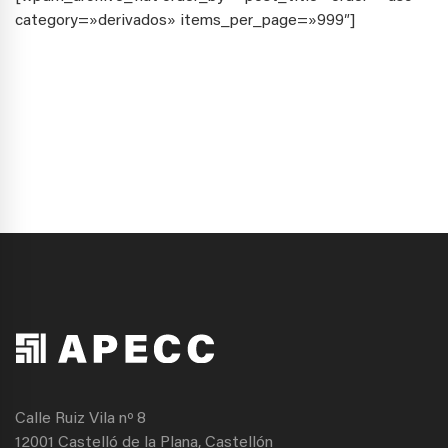
category=»derivados» items_per_page=»999″]
Calle Ruiz Vila nº 8
12001 Castelló de la Plana, Castellón