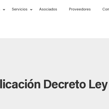
n
Servicios
Asociados
Proveedores
Con
blicación Decreto Ley