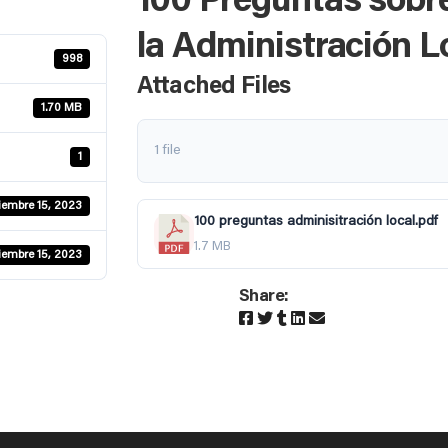
100 Preguntas sobr
la Administración L
998
Attached Files
1.70 MB
1 file
1
iembre 15, 2023
100 preguntas adminisitración local.pdf
1.7 MB
iembre 15, 2023
Share: