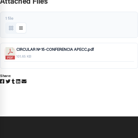
Attached Files
1 file
CIRCULAR Nº 15-CONFERENCIA APECC.pdf
101.65 KB
Share: