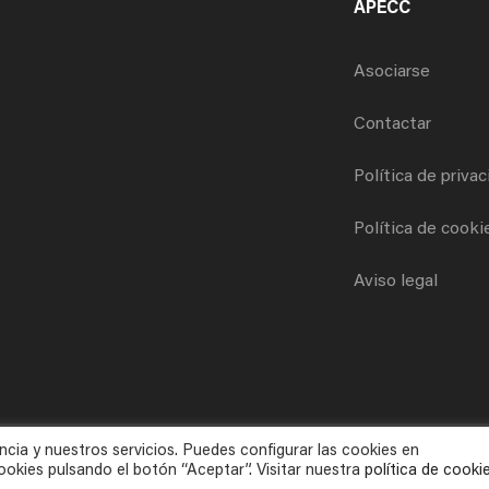
APECC
Asociarse
Contactar
Política de priva
Política de cooki
Aviso legal
ncia y nuestros servicios. Puedes configurar las cookies en
okies pulsando el botón “Aceptar”. Visitar nuestra
política de cooki
Todos los derechos reservados © 2025 APECC