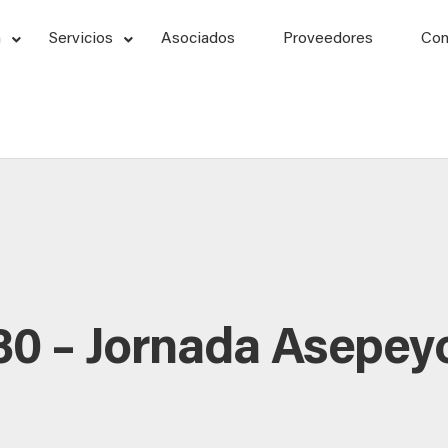
n
Servicios
Asociados
Proveedores
Con
30 – Jornada Asepey