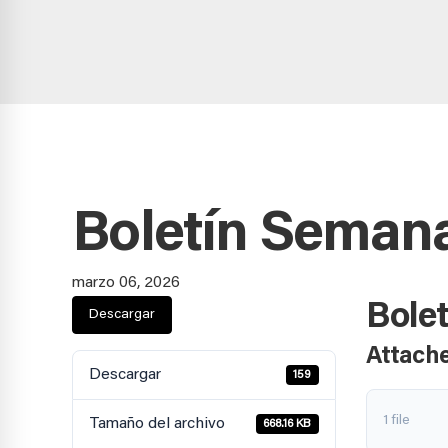
Boletín Semana
marzo 06, 2026
Bole
Descargar
Attache
Descargar
159
1 file
Tamaño del archivo
668.16 KB