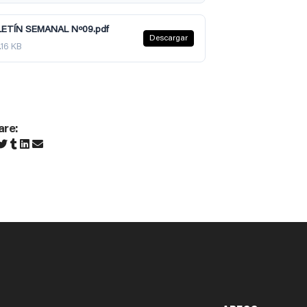
ETÍN SEMANAL Nº09.pdf
Descargar
.16 KB
are: