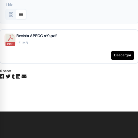
1 file
Revista APECC nº9.pdf
1.61 MB
Descargar
Share: