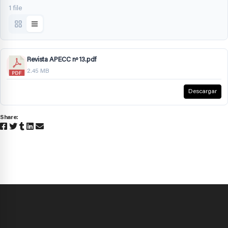
1 file
Revista APECC nº 13.pdf
2.45 MB
Descargar
Share: