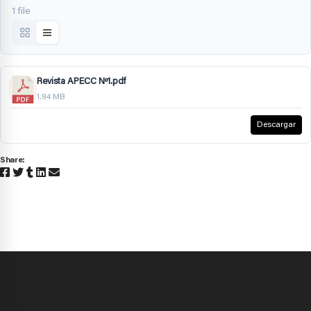
1 file
Revista APECC Nº1.pdf
1.94 MB
Descargar
Share: