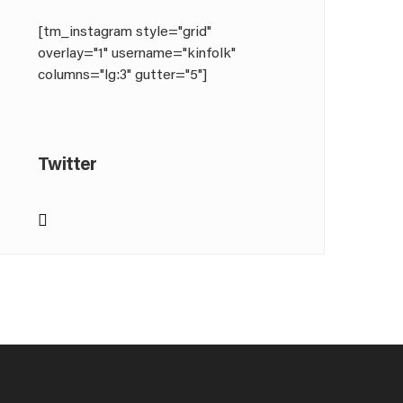
[tm_instagram style="grid"
overlay="1" username="kinfolk"
columns="lg:3" gutter="5"]
Twitter