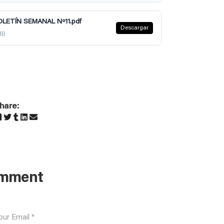
LETÍN SEMANAL Nº11.pdf
Descargar
MB
hare:
omment