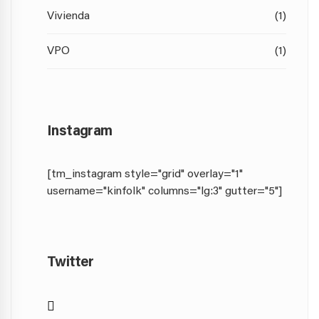
Vivienda
(1)
VPO
(1)
Instagram
[tm_instagram style="grid" overlay="1"
username="kinfolk" columns="lg:3" gutter="5"]
Twitter