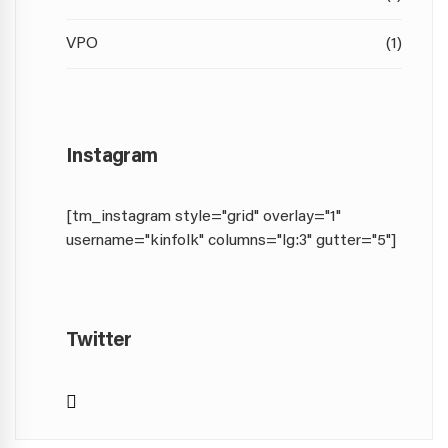
VPO
(1)
Instagram
[tm_instagram style="grid" overlay="1"
username="kinfolk" columns="lg:3" gutter="5"]
Twitter